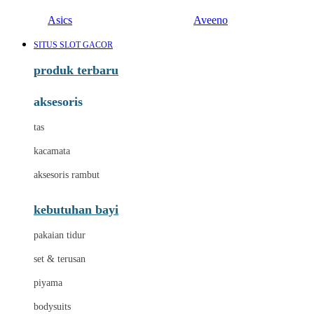
Asics
Aveeno
SITUS SLOT GACOR
produk terbaru
aksesoris
tas
kacamata
aksesoris rambut
kebutuhan bayi
pakaian tidur
set & terusan
piyama
bodysuits