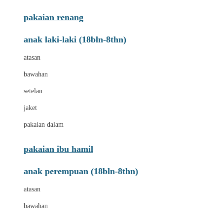
pakaian renang
anak laki-laki (18bln-8thn)
atasan
bawahan
setelan
jaket
pakaian dalam
pakaian ibu hamil
anak perempuan (18bln-8thn)
atasan
bawahan