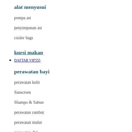
alat menyusui
pompa asi
penyimpanan asi
cooler bags
kursi makan
DAFTAR VIP555
perawatan bayi
perawatan kulit
Sunscreen
Shampo & Sabun
perawatan rambut
perawatan mulut