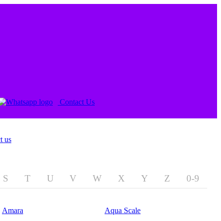
Contact Us
t us
S
T
U
V
W
X
Y
Z
0-9
Amara
Aqua Scale