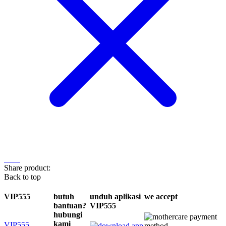
Share product:
Back to top
VIP555
butuh
unduh aplikasi
we accept
bantuan?
VIP555
hubungi
kami
VIP555