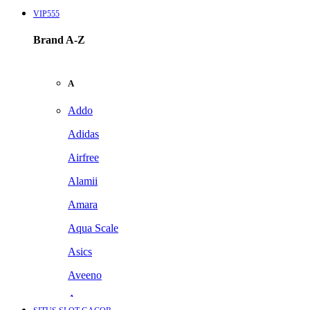
VIP555
Brand A-Z
A
Addo
Adidas
Airfree
Alamii
Amara
Aqua Scale
Asics
Aveeno
Awan