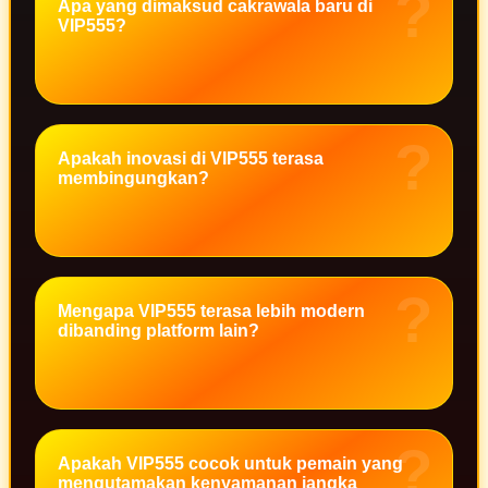
Apa yang dimaksud cakrawala baru di
Twistshake
VIP555?
TY Toys
U
Apakah inovasi di VIP555 terasa
membingungkan?
V
Veja
Vitaflow
Vtech
Mengapa VIP555 terasa lebih modern
dibanding platform lain?
W
Waterland
Wellness
Apakah VIP555 cocok untuk pemain yang
X
mengutamakan kenyamanan jangka