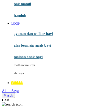
Moby
bak mandi
Momami
handuk
Mothercare
LOGIN
Mustela
ayunan dan walker bayi
My Buddy Tag
My K
alas bermain anak bayi
N
mainan anak bayi
Naif
mothercare toys
Nike
elc toys
Nordic Natural
VIP555
Nuby
Akun Saya
Nuna
Masuk
Cari
O