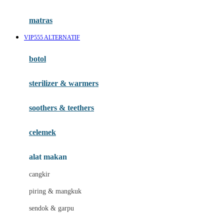
Happy Tummy
Hauck
matras
Havaianas
VIP555 ALTERNATIF
Hegen
botol
Hot Wheels
sterilizer & warmers
Hybrid
soothers & teethers
I
Inlacta DHA
celemek
Interlac
alat makan
Ivenet
cangkir
J
piring & mangkuk
Jack N Jill
sendok & garpu
Joie