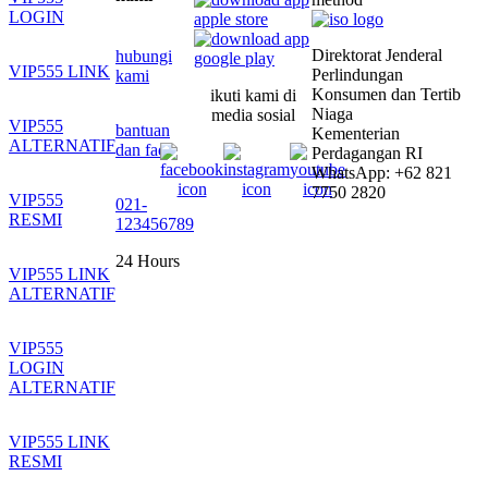
LOGIN
Direktorat Jenderal
hubungi
VIP555 LINK
Perlindungan
kami
Konsumen dan Tertib
ikuti kami di
Niaga
media sosial
VIP555
bantuan
Kementerian
ALTERNATIF
dan faq
Perdagangan RI
WhatsApp: +62 821
7750 2820
VIP555
021-
RESMI
123456789
24 Hours
VIP555 LINK
ALTERNATIF
VIP555
LOGIN
ALTERNATIF
VIP555 LINK
RESMI