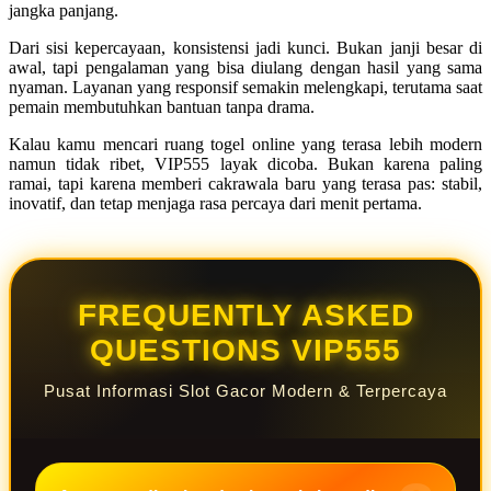
Squishmallows
jangka panjang.
Starbooks
Dari sisi kepercayaan, konsistensi jadi kunci. Bukan janji besar di
awal, tapi pengalaman yang bisa diulang dengan hasil yang sama
Stick-O
nyaman. Layanan yang responsif semakin melengkapi, terutama saat
pemain membutuhkan bantuan tanpa drama.
Stokke
Kalau kamu mencari ruang togel online yang terasa lebih modern
Sudocrem
namun tidak ribet, VIP555 layak dicoba. Bukan karena paling
ramai, tapi karena memberi cakrawala baru yang terasa pas: stabil,
Sumimo
inovatif, dan tetap menjaga rasa percaya dari menit pertama.
Sunnylife
Sun-Staches
Swimava
FREQUENTLY ASKED
QUESTIONS VIP555
T
Tommee Tippee
Pusat Informasi Slot Gacor Modern & Terpercaya
Trunki
Tutti Bambini