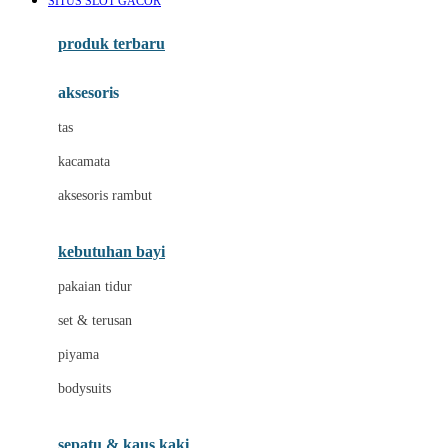
SITUS SLOT GACOR
Azetabio
produk terbaru
B
aksesoris
Baabaasheepz
tas
Babiators
kacamata
Baby Dove
aksesoris rambut
Baby Jogger
Baby Rovega
kebutuhan bayi
Babybee
pakaian tidur
Banana Boat
set & terusan
Banz
piyama
Barbie
bodysuits
Beaba
Beauty Barn
sepatu & kaus kaki