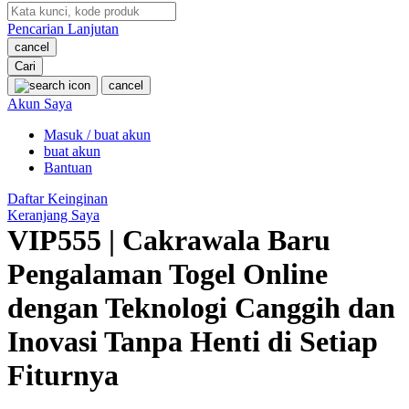
Pencarian Lanjutan
Oh Ma Grain
cancel
Okiedog
Cari
cancel
P
Akun Saya
Masuk / buat akun
Peachy
buat akun
Phil & Ted's
Bantuan
Philips Avent
Daftar Keinginan
Keranjang Saya
Pigeon
VIP555 | Cakrawala Baru
Playgro
Pengalaman Togel Online
Poled Global
dengan Teknologi Canggih dan
Ponycycle
Inovasi Tanpa Henti di Setiap
Puma
Fiturnya
Pureats