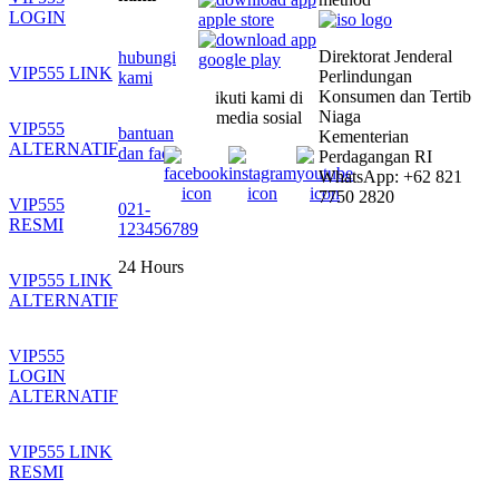
LOGIN
Direktorat Jenderal
hubungi
VIP555 LINK
Perlindungan
kami
Konsumen dan Tertib
ikuti kami di
Niaga
media sosial
VIP555
bantuan
Kementerian
ALTERNATIF
dan faq
Perdagangan RI
WhatsApp: +62 821
7750 2820
VIP555
021-
RESMI
123456789
24 Hours
VIP555 LINK
ALTERNATIF
VIP555
LOGIN
ALTERNATIF
VIP555 LINK
RESMI