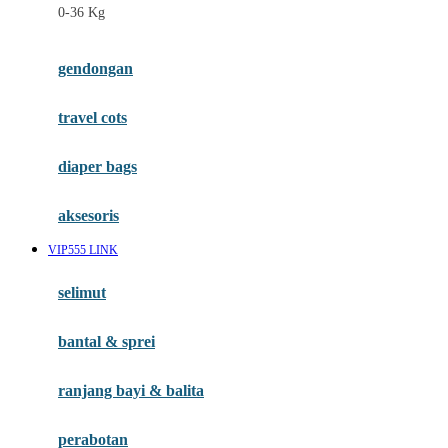
0-36 Kg
Fisher Price
Flipper
gendongan
Friends Of Sally
travel cots
G
diaper bags
Gb
Geko
aksesoris
Graco
VIP555 LINK
Gund
selimut
H
bantal & sprei
Habbie
Haenim
ranjang bayi & balita
Happy Horse
perabotan